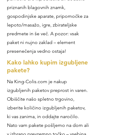
priznanih blagovnih znamk,
gospodinjske aparate, pripomočke za
lepoto/masažo, igre, zbirateljske
predmete in še več. A pozor: vsak
paket ni nujno zaklad – element
presenečenja vedno ostaja!
Kako lahko kupim izgubljene
pakete?
Na King-Colis.com je nakup
izgubljenih paketov preprost in varen.
Obiščite našo spletno trgovino,
izberite količino izgubljenih paketov,
ki vas zanima, in oddajte naročilo.
Nato vam pakete pošljemo na dom ali
v izbrano prevzemno točko – vsebina