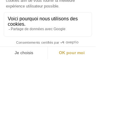
Dostavna služba vam bo pustila
obvestilo, s katerim boste lahko
ponovno načrtovali dostavo ali
prevzeli paket v najbližji prevzemni
točki. Poleg tega boste že ob
odpremi prejeli številko za sledenje, s
katero lahko dostavo spremljate v
realnem času.
Ali so plačila na King-
Colis.com varna?
Seveda – vsa plačila na King-Colis.com
so zaščitena z napredno varnostno
tehnologijo. Uporabljamo zanesljive
metode šifriranja, ki zagotavljajo
zaupnost vaših osebnih in bančnih