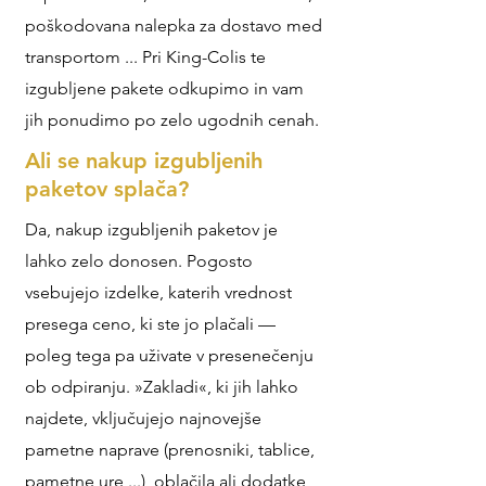
poškodovana nalepka za dostavo med
transportom ... Pri King-Colis te
izgubljene pakete odkupimo in vam
jih ponudimo po zelo ugodnih cenah.
Ali se nakup izgubljenih
paketov splača?
Da, nakup izgubljenih paketov je
lahko zelo donosen. Pogosto
vsebujejo izdelke, katerih vrednost
presega ceno, ki ste jo plačali —
poleg tega pa uživate v presenečenju
ob odpiranju. »Zakladi«, ki jih lahko
najdete, vključujejo najnovejše
pametne naprave (prenosniki, tablice,
pametne ure ...), oblačila ali dodatke