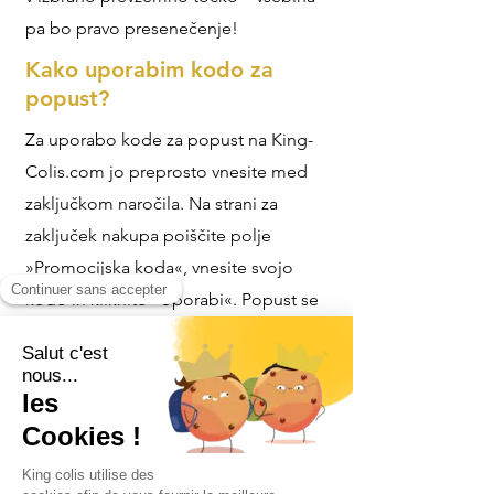
pa bo pravo presenečenje!
Kako uporabim kodo za
popust?
Za uporabo kode za popust na King-
Colis.com jo preprosto vnesite med
zaključkom naročila. Na strani za
zaključek nakupa poiščite polje
»Promocijska koda«, vnesite svojo
kodo in kliknite »Uporabi«. Popust se
bo samodejno odštel od končnega
zneska vašega naročila.
Kaj če me ob dostavi ni
doma?
Če ob dostavi niste doma, brez skrbi.