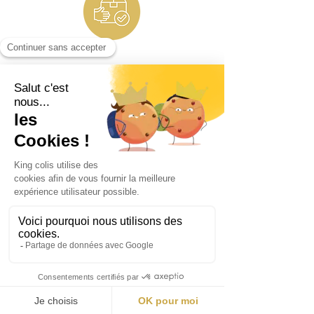
Naročite
izgubljene
pakete
v
naši spletni trgovini
Losty
King Colis helped us with our launch in
Switzerland. Their training and the
quality of their lost parcels allowed us
to be the leader in the country.