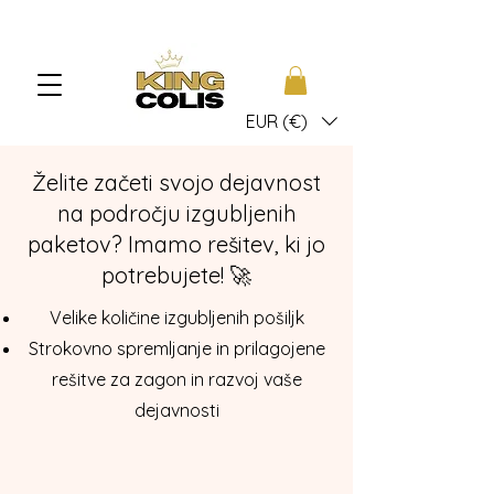
EUR (€)
Želite začeti svojo dejavnost
na področju izgubljenih
paketov? Imamo rešitev, ki jo
potrebujete! 🚀
Velike količine izgubljenih pošiljk
Strokovno spremljanje in prilagojene
rešitve za zagon in razvoj vaše
dejavnosti