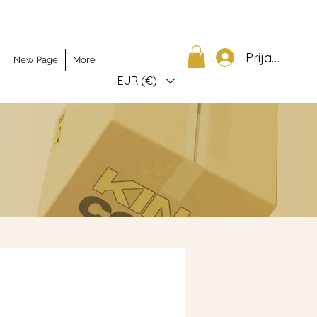
Prijava
New Page
More
EUR (€)