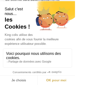
detratto dall'importo totale
dell'ordine.
Cosa fare se non sono a casa
durante la consegna?
Se non siete presenti al momento
della consegna, non preoccupatevi. Il
corriere lascerà un avviso che vi
consentirà di riprogrammare la
consegna o di ritirare il pacco presso
un punto di ritiro vicino a voi. Inoltre,
con il numero di tracciamento fornito
al momento della spedizione, potete
seguire in tempo reale lo stato della
consegna.