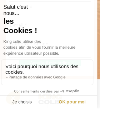
Cognome
E-mail
Numero d'ordine
Annulla il mio ordine
CONTATTACI
DOMANDE FREQUENTI
AVVISI LEGALI