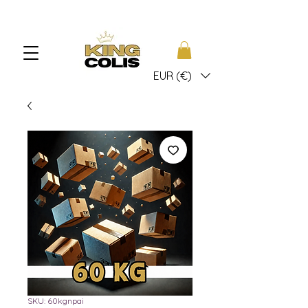
EUR (€)
SKU: 60kgnpai