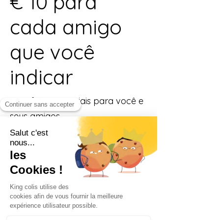
€ 10 para
cada amigo
que você
indicar
Benefícios especiais para você e
seus amigos
Dê a seus amigos um desconto
de € 10.
Se aplica ao item de menor preço no
carrinho.
Obtenha um desconto de € 10
para cada amigo que fizer um
pedido.