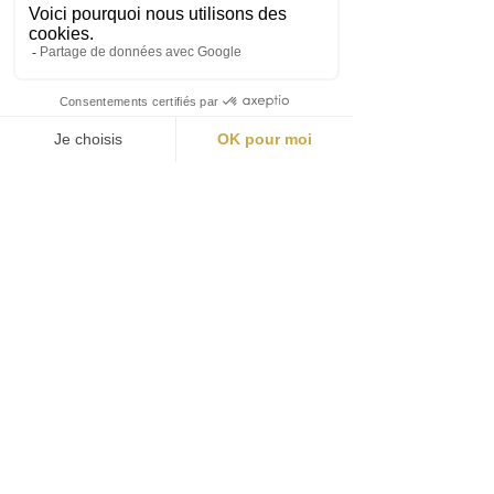
Se aplica ao item de menor preço no
carrinho.
Faça login para indicar
CONTACTO
QUESTIONS FRÉQUENTES
AVISO LEGAL
SOBRE NÓS
CGV
MÉTODOS DE PAGAMENTO