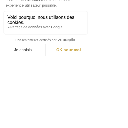
door de wetten die van kracht zijn in het
betreffende land, en elk geschil met betrekking tot
deze juridische kennisgevingen zal onderworpen
zijn aan de exclusieve jurisdictie van de
rechtbanken van Parijs.
Wijziging van juridische kennisgevingen
SAS KING COLIS behoudt zich het recht voor om
deze juridische kennisgevingen op elk moment en
zonder voorafgaande kennisgeving te wijzigen.
Wij raden u aan deze pagina regelmatig te
controleren op eventuele wijzigingen.
Door deze site te gebruiken, gaat u ermee
akkoord gebonden te zijn aan deze juridische
kennisgevingen. Als u niet akkoord gaat met deze
voorwaarden, gebruik deze site dan niet.