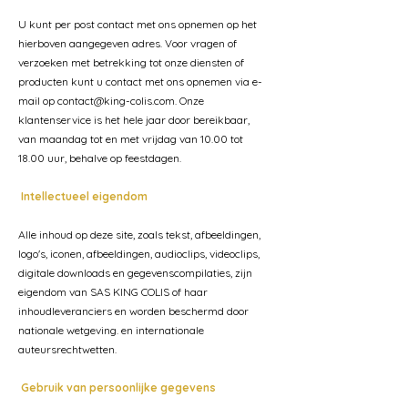
U kunt per post contact met ons opnemen op het
hierboven aangegeven adres. Voor vragen of
verzoeken met betrekking tot onze diensten of
producten kunt u contact met ons opnemen via e-
mail op
contact@king-colis.com
. Onze
klantenservice is het hele jaar door bereikbaar,
van maandag tot en met vrijdag van 10.00 tot
18.00 uur, behalve op feestdagen.
Intellectueel eigendom
Alle inhoud op deze site, zoals tekst, afbeeldingen,
logo's, iconen, afbeeldingen, audioclips, videoclips,
digitale downloads en gegevenscompilaties, zijn
eigendom van SAS KING COLIS of haar
inhoudleveranciers en worden beschermd door
nationale wetgeving. en internationale
auteursrechtwetten.
Gebruik van persoonlijke gegevens