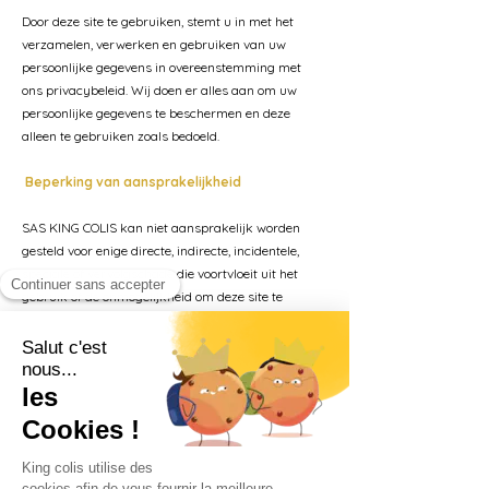
Door deze site te gebruiken, stemt u in met het
verzamelen, verwerken en gebruiken van uw
persoonlijke gegevens in overeenstemming met
ons privacybeleid. Wij doen er alles aan om uw
persoonlijke gegevens te beschermen en deze
alleen te gebruiken zoals bedoeld.
Beperking van aansprakelijkheid
SAS KING COLIS kan niet aansprakelijk worden
gesteld voor enige directe, indirecte, incidentele,
speciale of vervolgschade die voortvloeit uit het
gebruik of de onmogelijkheid om deze site te
gebruiken, inclusief maar niet beperkt tot schade
door verlies van winst, gegevens of gebruik, zelfs
als SAS KING COLIS op de hoogte is gesteld van de
mogelijkheid van dergelijke schade.
Toepasselijk recht
Deze juridische kennisgevingen worden beheerst