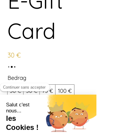
E-Gift
Card
30 €
Bedrag
30 €
50 €
75 €
100 €
150 €
200 €
250 €
300 €
Ander bedrag
Hoeveelheid