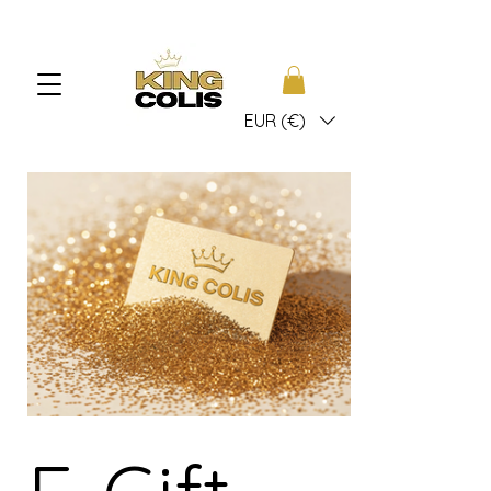
EUR (€)