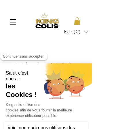
EUR (€)
We konden niet vinden
wat je zoekt
Neem contact met ons op of bekijk
onze andere diensten