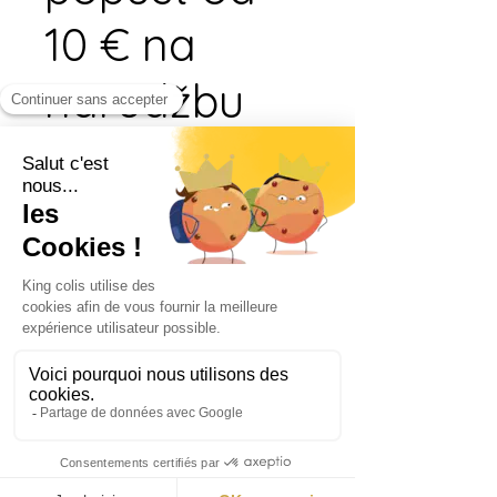
10 € na
narudžbu
Iskoristite nagradu za prvu
narudžbu.
Primjenjuje se na artikl s
najnižom cijenom u košarici.
Ostvarite nagrade