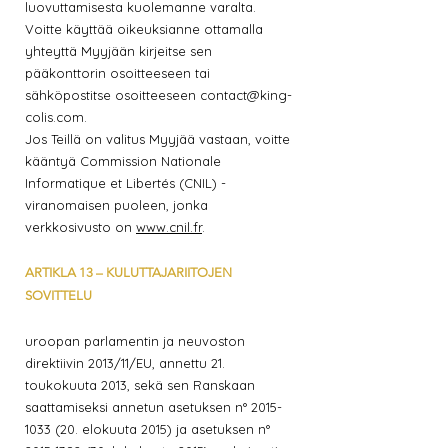
luovuttamisesta kuolemanne varalta.
Voitte käyttää oikeuksianne ottamalla
yhteyttä Myyjään kirjeitse sen
pääkonttorin osoitteeseen tai
sähköpostitse osoitteeseen
contact@king-
colis.com
.
Jos Teillä on valitus Myyjää vastaan, voitte
kääntyä Commission Nationale
Informatique et Libertés (CNIL) -
viranomaisen puoleen, jonka
verkkosivusto on
www.cnil.fr
.
ARTIKLA 13 – KULUTTAJARIITOJEN
SOVITTELU
uroopan parlamentin ja neuvoston
direktiivin 2013/11/EU, annettu 21.
toukokuuta 2013, sekä sen Ranskaan
saattamiseksi annetun asetuksen n°
2015-
1033 (20
. elokuuta 2015) ja asetuksen n°