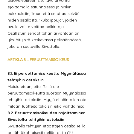
ostovelvoitteen sisältävä arvonta
sijoittamalla satunnaisesti joihinkin
pakkauksiin, ilman että se ottaa selvää
niiden sisällöstä, ”kultalippuja”, joiden
avulla voitte voittaa palkintoja.
Osallistumisehdot tähän arvontaan on
yksilöity sitä koskevassa pelisäännössä,
joka on saatavilla Sivustolla.
ARTIKLA 8 – PERUUTTAMISOIKEUS
8.1. Ei peruuttamisoikeutta Myymälässä
tehtyihin ostoksiin
Muistutetaan, ettei Teillä ole
peruuttamisoikeutta suoraan Myymälässä
tehtyihin ostoksiin. Myyjä ei näin ollen ota
mitään Tuotteita takaisin eikä vaihda niitä.
8.2. Peruuttamisoikeuden rajoittaminen
Sivustolla tehtyihin ostoksiin
Sivustolla tehtyjen etäostojen osalta Teillä
on lähtökohtaisesti neljäntoista (14)