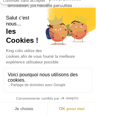
ainoastaan, jos haluatte peruuttaa
tilauksenne, sovellettavien yleisten
myyntiehtojen mukaisesti.
Peruutuslomakkeen lataamiseksi, klikatkaa
tästä
.
Säännöt pelille « TICKET D’OR »
Artikla 1 – Järjestäjä
Yhtiö KING COLIS, yksinkertaistettu osakeyhtiö
(société par actions simplifiée), jonka
osakepääoma on 10 000 €, merkitty Pariisin
kauppa- ja yhtiörekisteriin numerolla
987 479
045
ja jonka pääkonttori sijaitsee osoitteessa 6
square Thiers - 75016 Paris (jäljempänä « KING
COLIS »), järjestää ostovelvoitteisen pelin
(jäljempänä « Peli ») näissä säännöissä
(jäljempänä « Säännöt ») kuvatulla tavalla.