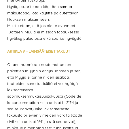
meno-toimituskuluja.
Hyvitys suoritetaan käyttäen samaa
maksutapaa, jota käytitte palautettavan
tilauksen maksamiseen.
Muistutetaan, että jos olette avanneet
Tuotteen, Myyjä ei missään tapauksessa
hyväksy palautusta eikä suorita hyvitystä.
ARTIKLA 9 – LAINSÄÄTEISET TAKUUT
Ottaen huomioon noutamattomien
pakettien myynnin erityisluonteen ja sen,
että Myyjä ei tunne niiden sisältöä,
tuotteiden sanottu sisältö ei voi hyötyä
lakisääteisestä
sopimuksenmukaisuustakuusta (Code de
la consommation -lain artiklat L. 217-1 ja
sitä seuraavat) eikä lakisääteisestä
takuusta piilevien virheiden varalta (Code
civil -lain artiklat 1641 ja sitä seuraavat),
minkä Te nimenomaisesti tunnustatte ja