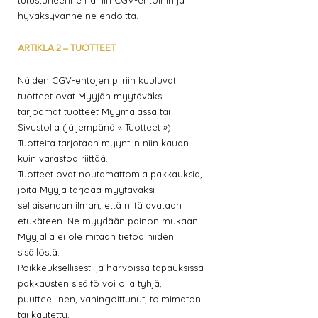
tutustuneenne näihin CGV-ehtoihin ja
hyväksyvänne ne ehdoitta.
ARTIKLA 2 – TUOTTEET
Näiden CGV-ehtojen piiriin kuuluvat
tuotteet ovat Myyjän myytäväksi
tarjoamat tuotteet Myymälässä tai
Sivustolla (jäljempänä « Tuotteet »).
Tuotteita tarjotaan myyntiin niin kauan
kuin varastoa riittää.
Tuotteet ovat noutamattomia pakkauksia,
joita Myyjä tarjoaa myytäväksi
sellaisenaan ilman, että niitä avataan
etukäteen. Ne myydään painon mukaan.
Myyjällä ei ole mitään tietoa niiden
sisällöstä.
Poikkeuksellisesti ja harvoissa tapauksissa
pakkausten sisältö voi olla tyhjä,
puutteellinen, vahingoittunut, toimimaton
tai käytetty.