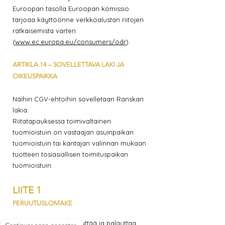
Euroopan tasolla Euroopan komissio
tarjoaa käyttöönne verkkoalustan riitojen
ratkaisemista varten
(
www.ec.europa.eu/consumers/odr
)
ARTIKLA 14 – SOVELLETTAVA LAKI JA
OIKEUSPAIKKA
Näihin CGV-ehtoihin sovelletaan Ranskan
lakia.
Riitatapauksessa toimivaltainen
tuomioistuin on vastaajan asuinpaikan
tuomioistuin tai kantajan valinnan mukaan
tuotteen tosiasiallisen toimituspaikan
tuomioistuin.
LIITE 1
PERUUTUSLOMAKE
Tämä lomake tulee täyttää ja palauttaa