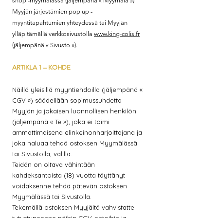
shop -myymälässä (jäljempänä « Myymälä »)
Myyjän järjestämien pop up -
myyntitapahtumien yhteydessä tai Myyjän
ylläpitämällä verkkosivustolla
www.king-colis.fr
(jäljempänä « Sivusto »).
ARTIKLA 1 – KOHDE
Näillä yleisillä myyntiehdoilla (jäljempänä «
CGV ») säädellään sopimussuhdetta
Myyjän ja jokaisen luonnollisen henkilön
(jäljempänä « Te »), joka ei toimi
ammattimaisena elinkeinonharjoittajana ja
joka haluaa tehdä ostoksen Myymälässä
tai Sivustolla, välillä.
Teidän on oltava vähintään
kahdeksantoista (18) vuotta täyttänyt
voidaksenne tehdä pätevän ostoksen
Myymälässä tai Sivustolla.
Tekemällä ostoksen Myyjältä vahvistatte