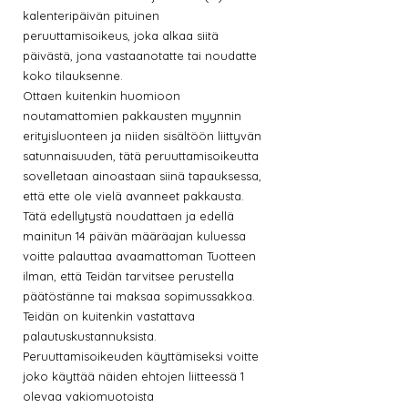
kalenteripäivän pituinen
peruuttamisoikeus, joka alkaa siitä
päivästä, jona vastaanotatte tai noudatte
koko tilauksenne.
Ottaen kuitenkin huomioon
noutamattomien pakkausten myynnin
erityisluonteen ja niiden sisältöön liittyvän
satunnaisuuden, tätä peruuttamisoikeutta
sovelletaan ainoastaan siinä tapauksessa,
että ette ole vielä avanneet pakkausta.
Tätä edellytystä noudattaen ja edellä
mainitun 14 päivän määräajan kuluessa
voitte palauttaa avaamattoman Tuotteen
ilman, että Teidän tarvitsee perustella
päätöstänne tai maksaa sopimussakkoa.
Teidän on kuitenkin vastattava
palautuskustannuksista.
Peruuttamisoikeuden käyttämiseksi voitte
joko käyttää näiden ehtojen liitteessä 1
olevaa vakiomuotoista