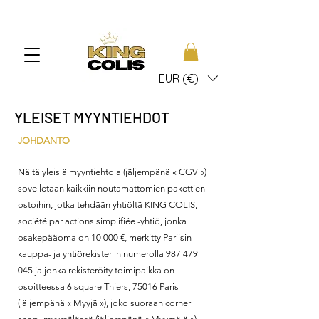
EUR (€)
YLEISET MYYNTIEHDOT
JOHDANTO
Näitä yleisiä myyntiehtoja (jäljempänä « CGV »)
sovelletaan kaikkiin noutamattomien pakettien
ostoihin, jotka tehdään yhtiöltä KING COLIS,
société par actions simplifiée -yhtiö, jonka
osakepääoma on 10 000 €, merkitty Pariisin
kauppa- ja yhtiörekisteriin numerolla
987 479
045
ja jonka rekisteröity toimipaikka on
osoitteessa 6 square Thiers, 75016 Paris
(jäljempänä « Myyjä »), joko suoraan corner