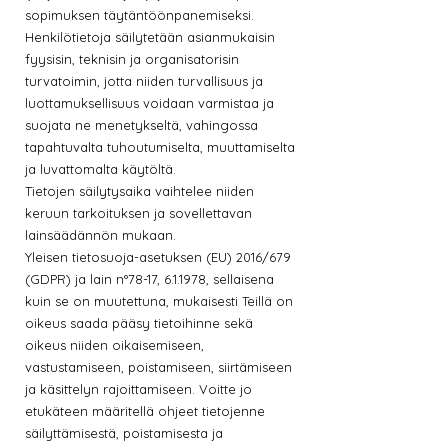
sopimuksen täytäntöönpanemiseksi.
Henkilötietoja säilytetään asianmukaisin
fyysisin, teknisin ja organisatorisin
turvatoimin, jotta niiden turvallisuus ja
luottamuksellisuus voidaan varmistaa ja
suojata ne menetykseltä, vahingossa
tapahtuvalta tuhoutumiselta, muuttamiselta
ja luvattomalta käytöltä.
Tietojen säilytysaika vaihtelee niiden
keruun tarkoituksen ja sovellettavan
lainsäädännön mukaan.
Yleisen tietosuoja-asetuksen (EU) 2016/679
(GDPR) ja lain n°78-17, 6.1.1978, sellaisena
kuin se on muutettuna, mukaisesti Teillä on
oikeus saada pääsy tietoihinne sekä
oikeus niiden oikaisemiseen,
vastustamiseen, poistamiseen, siirtämiseen
ja käsittelyn rajoittamiseen. Voitte jo
etukäteen määritellä ohjeet tietojenne
säilyttämisestä, poistamisesta ja