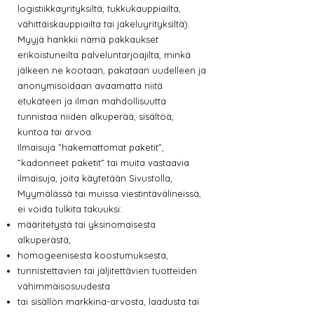
logistiikkayrityksiltä, tukkukauppiailta,
vähittäiskauppiailta tai jakeluyrityksiltä).
Myyjä hankkii nämä pakkaukset
erikoistuneilta palveluntarjoajilta, minkä
jälkeen ne kootaan, pakataan uudelleen ja
anonymisoidaan avaamatta niitä
etukäteen ja ilman mahdollisuutta
tunnistaa niiden alkuperää, sisältöä,
kuntoa tai arvoa.
Ilmaisuja ”hakemattomat paketit”,
”kadonneet paketit” tai muita vastaavia
ilmaisuja, joita käytetään Sivustolla,
Myymälässä tai muissa viestintävälineissä,
ei voida tulkita takuuksi:
määritetystä tai yksinomaisesta
alkuperästä,
homogeenisesta koostumuksesta,
tunnistettavien tai jäljitettävien tuotteiden
vähimmäisosuudesta
tai sisällön markkina-arvosta, laadusta tai