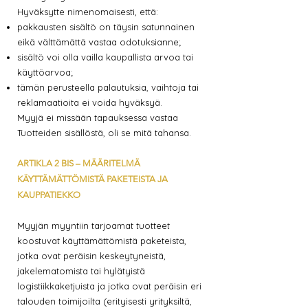
Hyväksytte nimenomaisesti, että:
pakkausten sisältö on täysin satunnainen
eikä välttämättä vastaa odotuksianne;
sisältö voi olla vailla kaupallista arvoa tai
käyttöarvoa;
tämän perusteella palautuksia, vaihtoja tai
reklamaatioita ei voida hyväksyä.
Myyjä ei missään tapauksessa vastaa
Tuotteiden sisällöstä, oli se mitä tahansa.
ARTIKLA 2 BIS – MÄÄRITELMÄ
KÄYTTÄMÄTTÖMISTÄ PAKETEISTA JA
KAUPPATIEKKO
Myyjän myyntiin tarjoamat tuotteet
koostuvat käyttämättömistä paketeista,
jotka ovat peräisin keskeytyneistä,
jakelematomista tai hylätyistä
logistiikkaketjuista ja jotka ovat peräisin eri
talouden toimijoilta (erityisesti yrityksiltä,