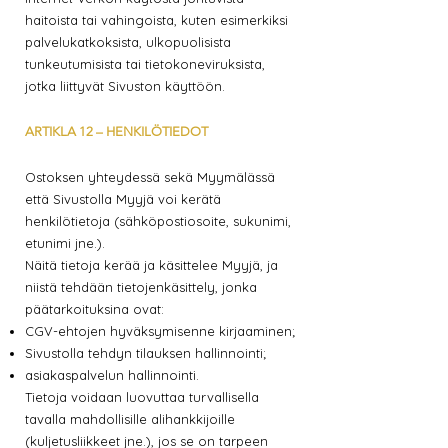
haitoista tai vahingoista, kuten esimerkiksi
palvelukatkoksista, ulkopuolisista
tunkeutumisista tai tietokoneviruksista,
jotka liittyvät Sivuston käyttöön.
ARTIKLA 12 – HENKILÖTIEDOT
Ostoksen yhteydessä sekä Myymälässä
että Sivustolla Myyjä voi kerätä
henkilötietoja (sähköpostiosoite, sukunimi,
etunimi jne.).
Näitä tietoja kerää ja käsittelee Myyjä, ja
niistä tehdään tietojenkäsittely, jonka
päätarkoituksina ovat:
CGV-ehtojen hyväksymisenne kirjaaminen;
Sivustolla tehdyn tilauksen hallinnointi;
asiakaspalvelun hallinnointi.
Tietoja voidaan luovuttaa turvallisella
tavalla mahdollisille alihankkijoille
(kuljetusliikkeet jne.), jos se on tarpeen