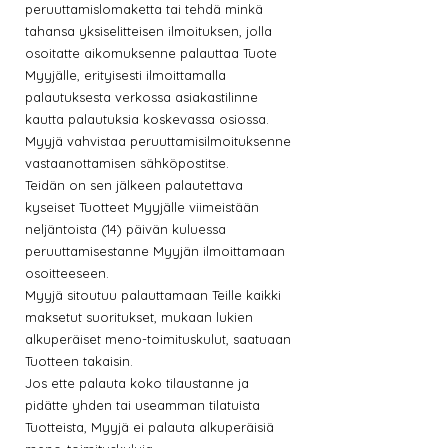
peruuttamislomaketta tai tehdä minkä
tahansa yksiselitteisen ilmoituksen, jolla
osoitatte aikomuksenne palauttaa Tuote
Myyjälle, erityisesti ilmoittamalla
palautuksesta verkossa asiakastilinne
kautta palautuksia koskevassa osiossa.
Myyjä vahvistaa peruuttamisilmoituksenne
vastaanottamisen sähköpostitse.
Teidän on sen jälkeen palautettava
kyseiset Tuotteet Myyjälle viimeistään
neljäntoista (14) päivän kuluessa
peruuttamisestanne Myyjän ilmoittamaan
osoitteeseen.
Myyjä sitoutuu palauttamaan Teille kaikki
maksetut suoritukset, mukaan lukien
alkuperäiset meno-toimituskulut, saatuaan
Tuotteen takaisin.
Jos ette palauta koko tilaustanne ja
pidätte yhden tai useamman tilatuista
Tuotteista, Myyjä ei palauta alkuperäisiä