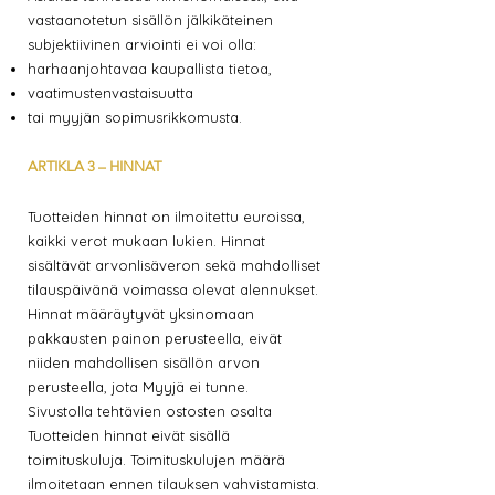
vastaanotetun sisällön jälkikäteinen
subjektiivinen arviointi ei voi olla:
harhaanjohtavaa kaupallista tietoa,
vaatimustenvastaisuutta
tai myyjän sopimusrikkomusta.
ARTIKLA 3 – HINNAT
Tuotteiden hinnat on ilmoitettu euroissa,
kaikki verot mukaan lukien. Hinnat
sisältävät arvonlisäveron sekä mahdolliset
tilauspäivänä voimassa olevat alennukset.
Hinnat määräytyvät yksinomaan
pakkausten painon perusteella, eivät
niiden mahdollisen sisällön arvon
perusteella, jota Myyjä ei tunne.
Sivustolla tehtävien ostosten osalta
Tuotteiden hinnat eivät sisällä
toimituskuluja. Toimituskulujen määrä
ilmoitetaan ennen tilauksen vahvistamista.