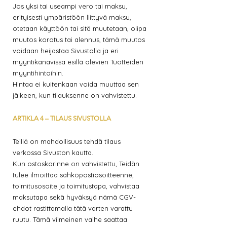
Jos yksi tai useampi vero tai maksu,
erityisesti ympäristöön liittyvä maksu,
otetaan käyttöön tai sitä muutetaan, olipa
muutos korotus tai alennus, tämä muutos
voidaan heijastaa Sivustolla ja eri
myyntikanavissa esillä olevien Tuotteiden
myyntihintoihin.
Hintaa ei kuitenkaan voida muuttaa sen
jälkeen, kun tilauksenne on vahvistettu.
ARTIKLA 4 – TILAUS SIVUSTOLLA
Teillä on mahdollisuus tehdä tilaus
verkossa Sivuston kautta.
Kun ostoskorinne on vahvistettu, Teidän
tulee ilmoittaa sähköpostiosoitteenne,
toimitusosoite ja toimitustapa, vahvistaa
maksutapa sekä hyväksyä nämä CGV-
ehdot rastittamalla tätä varten varattu
ruutu. Tämä viimeinen vaihe saattaa