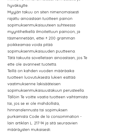
hyväksytte.
Myyjän takuu on siten nimenomaisesti
rajattu ainoastaan tuotteen painon
sopimuksenmukaisuuteen suhteessa
myyntihetkellä ilmoitettuun painoon, ja
täsmennetään, ettei ± 200 gramman
poikkeamaa voida pitää
sopimuksenmukaisuuden puutteena.
Tätä takuuta sovelletaan ainoastaan, jos Te
ette ole avanneet tuotetta.
Teillä on kahden vuoden määräaika
tuotteen luovutuksesta lukien esittää
vaatimuksenne lakisääteisen
sopimuksenmukaisuustakuun perusteella.
Tällöin Te voitte vaatia tuotteen vaihtamista
tai, jos se ei ole mahdollista,
hinnanalennusta tai sopimuksen
purkamista Code de la consommation -
lain artiklan L. 217-14 ja sitä seuraavien
määräysten mukaisesti.