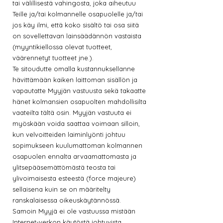
tai välillisestä vahingosta, joka aiheutuu
Teille ja/tai kolmannelle osapuolelle ja/tai
jos käy ilmi, että koko sisältö tai osa siitä
on sovellettavan lainsäädännön vastaista
(myyntikiellossa olevat tuotteet,
väärennetyt tuotteet jne.).
Te sitoudutte omalla kustannuksellanne
hävittämään kaiken laittoman sisällön ja
vapautatte Myyjän vastuusta sekä takaatte
hänet kolmansien osapuolten mahdollisilta
vaateilta tältä osin. Myyjän vastuuta ei
myöskään voida saattaa voimaan silloin,
kun velvoitteiden laiminlyönti johtuu
sopimukseen kuulumattoman kolmannen
osapuolen ennalta arvaamattomasta ja
ylitsepääsemättömästä teosta tai
ylivoimaisesta esteestä (force majeure)
sellaisena kuin se on määritelty
ranskalaisessa oikeuskäytännössä.
Samoin Myyjä ei ole vastuussa mistään
Internet-verkon käytöstä johtuvista