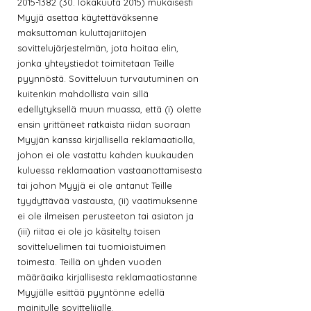
2015-1382 (30
. lokakuuta 2015) mukaisesti
Myyjä asettaa käytettäväksenne
maksuttoman kuluttajariitojen
sovittelujärjestelmän, jota hoitaa elin,
jonka yhteystiedot toimitetaan Teille
pyynnöstä. Sovitteluun turvautuminen on
kuitenkin mahdollista vain sillä
edellytyksellä muun muassa, että (i) olette
ensin yrittäneet ratkaista riidan suoraan
Myyjän kanssa kirjallisella reklamaatiolla,
johon ei ole vastattu kahden kuukauden
kuluessa reklamaation vastaanottamisesta
tai johon Myyjä ei ole antanut Teille
tyydyttävää vastausta, (ii) vaatimuksenne
ei ole ilmeisen perusteeton tai asiaton ja
(iii) riitaa ei ole jo käsitelty toisen
sovitteluelimen tai tuomioistuimen
toimesta. Teillä on yhden vuoden
määräaika kirjallisesta reklamaatiostanne
Myyjälle esittää pyyntönne edellä
mainitulle sovittelijalle.