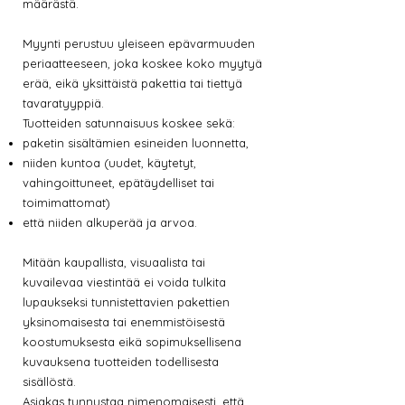
määrästä.
Myynti perustuu yleiseen epävarmuuden
periaatteeseen, joka koskee koko myytyä
erää, eikä yksittäistä pakettia tai tiettyä
tavaratyyppiä.
Tuotteiden satunnaisuus koskee sekä:
paketin sisältämien esineiden luonnetta,
niiden kuntoa (uudet, käytetyt,
vahingoittuneet, epätäydelliset tai
toimimattomat)
että niiden alkuperää ja arvoa.
Mitään kaupallista, visuaalista tai
kuvailevaa viestintää ei voida tulkita
lupaukseksi tunnistettavien pakettien
yksinomaisesta tai enemmistöisestä
koostumuksesta eikä sopimuksellisena
kuvauksena tuotteiden todellisesta
sisällöstä.
Asiakas tunnustaa nimenomaisesti, että