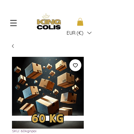
EUR (€)
SKU: 60kgnpai