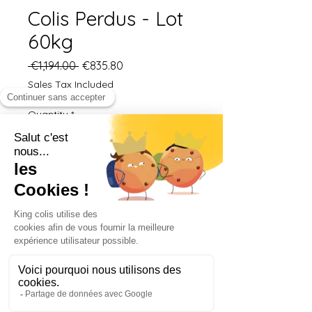
Colis Perdus - Lot
60kg
Regular
Sale
 €1,194.00 
€835.80
Price
Price
Sales Tax Included
Quantity
*
Add to Cart
Buy Now
Notre lot de 60 kg de colis
perdus s’adresse aux
chasseurs de trésors
intrépides qui souhaitent