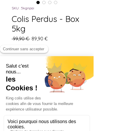
SKU : 5kgnpai
Colis Perdus - Box
5kg
Prix
Prix
 99,90 € 
89,90 €
original
promotionnel
TVA Incluse
Quantité
*
Ajouter au panier
Commander et payer
Cette boite de 5kg est
parfaite pour les chasseurs