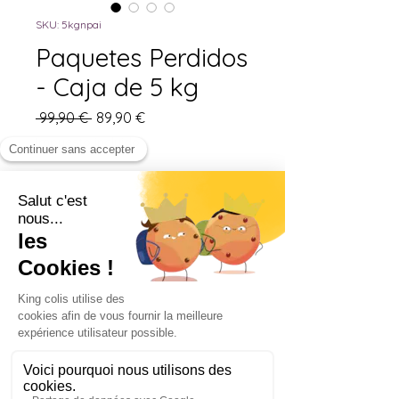
SKU: 5kgnpai
Paquetes Perdidos
- Caja de 5 kg
Precio
Precio
 99,90 € 
89,90 €
de
Impuesto incluido
oferta
Cantidad
*
Agregar al carrito
Realizar compra
Esta caja de 5 kg es
perfecta para los