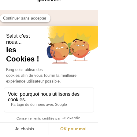
Sparen Sie Zeit,
erleben
Sie den Moment in
vollen Zügen!
Vermeiden Sie die Warteschlange und
erhalten Sie schnell Zugang zu unserer
Veranstaltung mit dem Fast Pass!
➤ 30-Minuten-Zeitblöcke
➤ Garantierter priorisierter Zugang
➤ Begrenzte Plätze (8 Personen pro
Zeitblock)