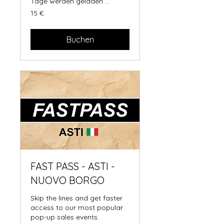
Tage werden geladen ...
15
15 €
Euro
Buchen
FAST PASS - ASTI -
NUOVO BORGO
Skip the lines and get faster
access to our most popular
pop-up sales events.